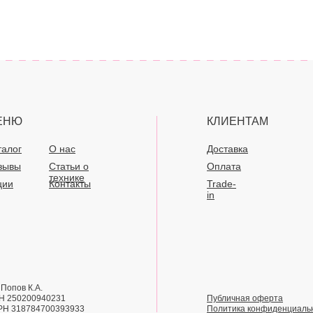
ЕНЮ
КЛИЕНТАМ
талог
О нас
Доставка
зывы
Статьи о
Оплата
технике
ции
Контакты
Trade-
in
Попов К.А.
Н 250200940231
Публичная оферта
РН 318784700393933
Политика конфиденциаль