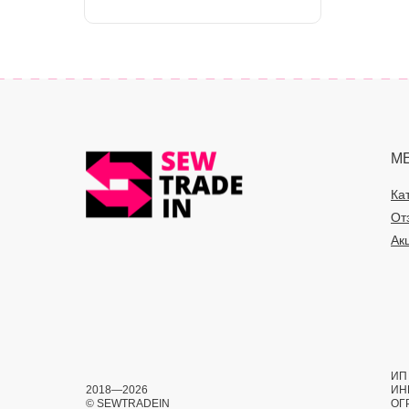
М
Ка
От
Ак
ИП 
2018—2026
ИН
© SEWTRADEIN
ОГ